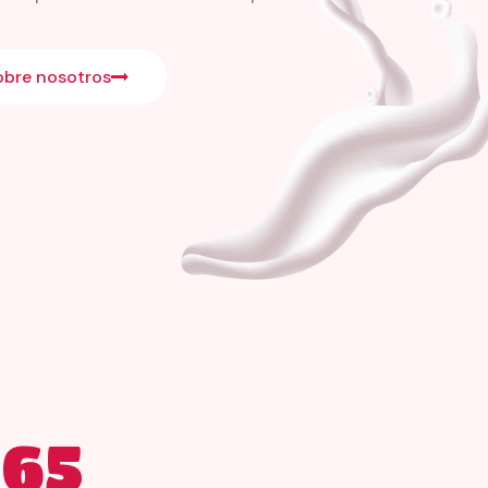
obre nosotros
365