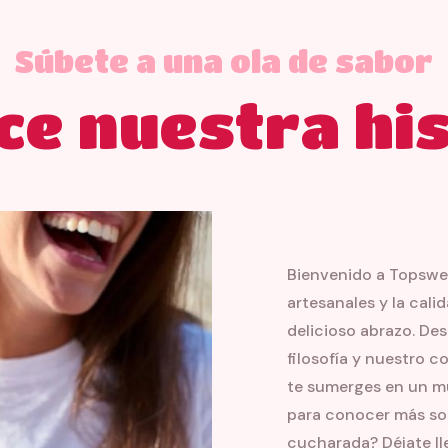
Súbete a una ola de sabor
ce nuestra his
Bienvenido a Topswee
artesanales y la cal
delicioso abrazo. Des
filosofía y nuestro 
te sumerges en un mun
para conocer más sob
cucharada? Déjate lle