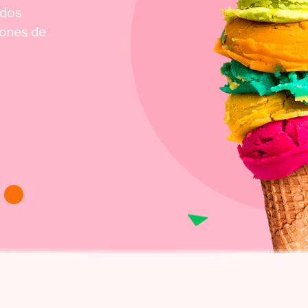
ados
iones de