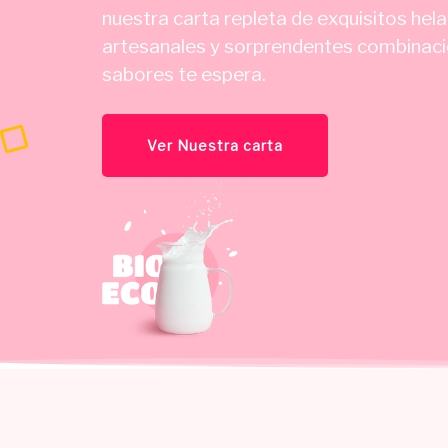
nuestra carta repleta de exquisitos hel
artesanales y sorprendentes combinac
sabores te espera.
Ver Nuestra carta