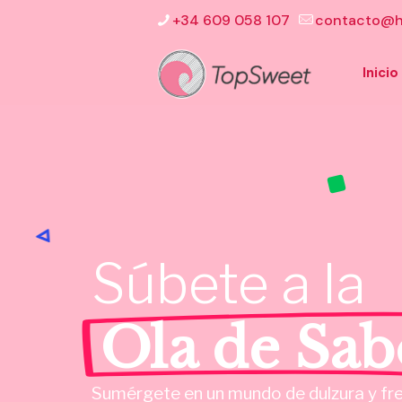
+34 609 058 107
contacto@h
Inicio
Súbete
a
la
Ola de Sab
Sumérgete en un mundo de dulzura y fr