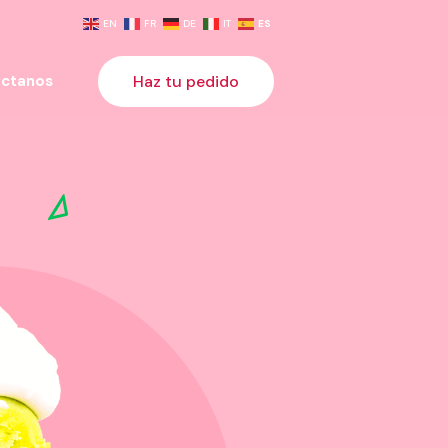
EN
FR
DE
IT
ES
Haz tu pedido
ctanos