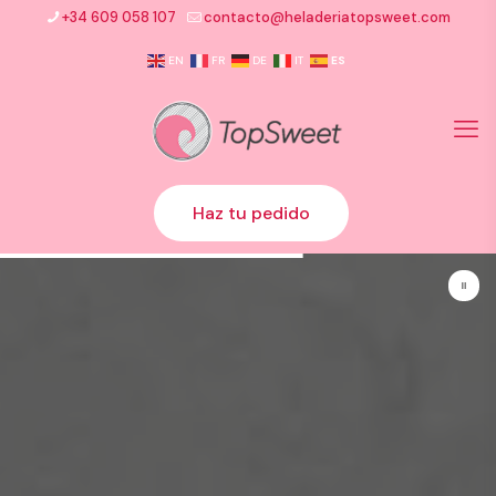
+34 609 058 107
contacto@heladeriatopsweet.com
EN
FR
DE
IT
ES
Haz tu pedido