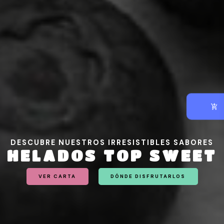
DESCUBRE NUESTROS IRRESISTIBLES SABORES
H
E
L
A
D
O
S
T
O
P
S
W
E
E
T
VER CARTA
DÓNDE DISFRUTARLOS