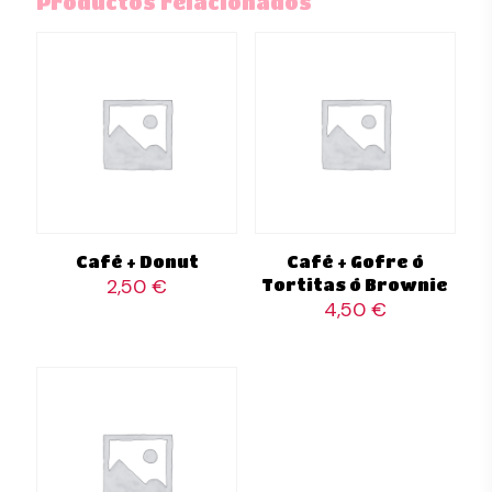
Productos relacionados
Café + Donut
Café + Gofre ó
2,50
€
Tortitas ó Brownie
4,50
€