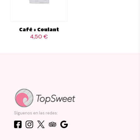
Café + Coulant
4,50
€
Síguenos en las redes: