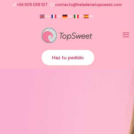
+34 609 058 107
contacto@heladeriatopsweet.com
EN
FR
DE
IT
ES
Haz tu pedido