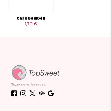
Café bombón
1,70
€
Síguenos en las redes: