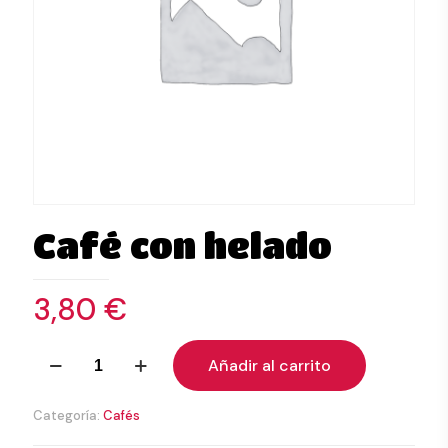
Café con helado
3,80
€
Café
Añadir al carrito
con
helado
cantidad
Categoría:
Cafés