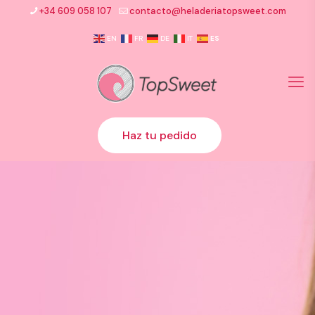
+34 609 058 107
contacto@heladeriatopsweet.com
EN
FR
DE
IT
ES
Haz tu pedido