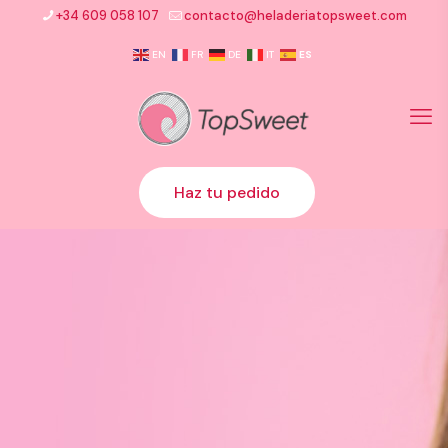
+34 609 058 107
contacto@heladeriatopsweet.com
EN
FR
DE
IT
ES
Haz tu pedido