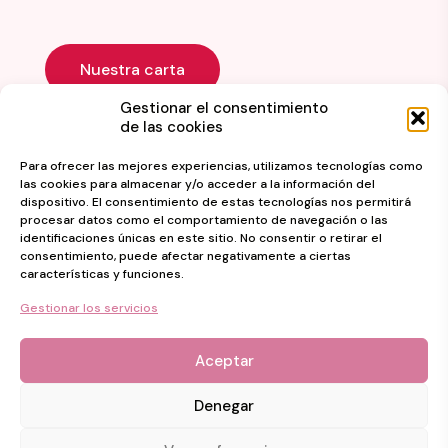
Nuestra carta
Gestionar el consentimiento
de las cookies
Para ofrecer las mejores experiencias, utilizamos tecnologías como
las cookies para almacenar y/o acceder a la información del
dispositivo. El consentimiento de estas tecnologías nos permitirá
procesar datos como el comportamiento de navegación o las
identificaciones únicas en este sitio. No consentir o retirar el
consentimiento, puede afectar negativamente a ciertas
© 2024 heladeriatopsweet.com. Todos los derechos
características y funciones.
reservados.
Gestionar los servicios
Web diseñada por
Aragon Marketing
Política de privacidad
Aviso legal
Aceptar
Denegar
Programa Kit Digital cofinanciado por los fondos Next Generation (EU)