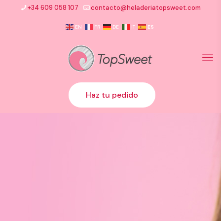
+34 609 058 107
contacto@heladeriatopsweet.com
EN
FR
DE
IT
ES
Haz tu pedido